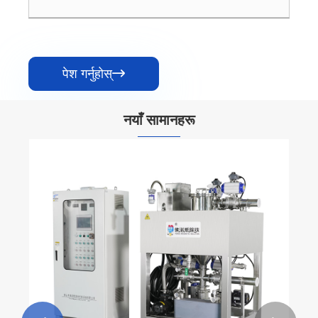
पेश गर्नुहोस्

नयाँ सामानहरू
सजिलो सफा चुम्बकीय जाली विभाजक
थप हेर्नुहोस् >>