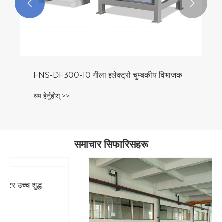


समाचार सिफारिसहरू
म्यानुअल बनाम स्वचालित फलाम हटाउने उपकरण: लाभ र
भिन्नताहरू
थप हेर्नुहोस् >>