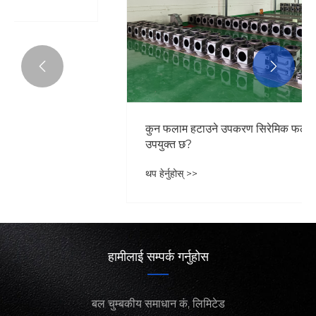


हामीलाई सम्पर्क गर्नुहोस
बल चुम्बकीय समाधान कं, लिमिटेड