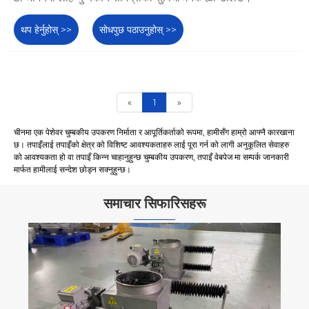
थप हेर्नुहोस् >>
सोधपुछ पठाउनुहोस् >>
«
1
»
चीनमा एक पेशेवर चुम्बकीय उपकरण निर्माता र आपूर्तिकर्ताको रूपमा, हामीसँग हाम्रो आफ्नै कारखाना
छ। तपाइँलाई तपाइँको क्षेत्र को विशिष्ट आवश्यकताहरु लाई पूरा गर्न को लागी अनुकूलित सेवाहरु
को आवश्यकता हो वा तपाइँ किन्न चाहानुहुन्छ चुम्बकीय उपकरण, तपाइँ वेबपेज मा सम्पर्क जानकारी
मार्फत हामीलाई सन्देश छोड्न सक्नुहुन्छ।
समाचार सिफारिसहरू
कुशल फलाम हटाउने, चुम्बकीय संरक्षण
थप हेर्नुहोस् >>