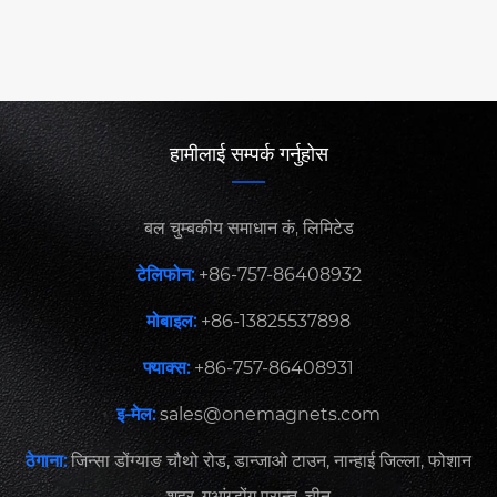
हामीलाई सम्पर्क गर्नुहोस
बल चुम्बकीय समाधान कं, लिमिटेड
टेलिफोन:
+86-757-86408932
मोबाइल:
+86-13825537898
फ्याक्स:
+86-757-86408931
इ-मेल:
sales@onemagnets.com
ठेगाना:
जिन्सा डोंग्याङ चौथो रोड, डान्जाओ टाउन, नान्हाई जिल्ला, फोशान
शहर, गुआंग्डोंग प्रान्त, चीन